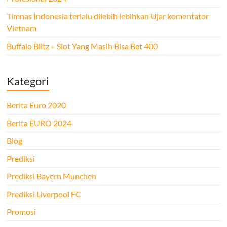
Timnas Indonesia terlalu dilebih lebihkan Ujar komentator
Vietnam
Buffalo Blitz – Slot Yang Masih Bisa Bet 400
Kategori
Berita Euro 2020
Berita EURO 2024
Blog
Prediksi
Prediksi Bayern Munchen
Prediksi Liverpool FC
Promosi