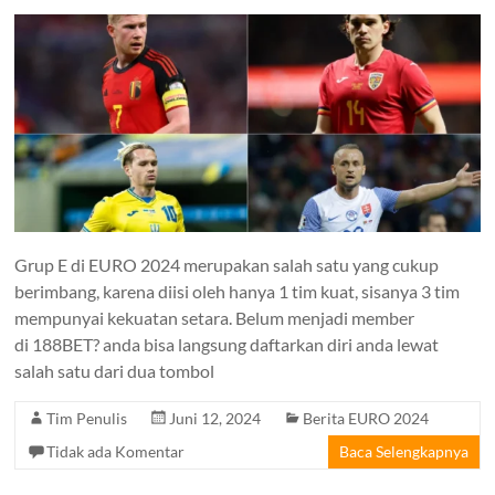
Grup E di EURO 2024 merupakan salah satu yang cukup
berimbang, karena diisi oleh hanya 1 tim kuat, sisanya 3 tim
mempunyai kekuatan setara. Belum menjadi member
di 188BET? anda bisa langsung daftarkan diri anda lewat
salah satu dari dua tombol
Tim Penulis
Juni 12, 2024
Berita EURO 2024
Tidak ada Komentar
Baca Selengkapnya