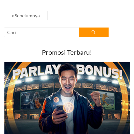
« Sebelumnya
Promosi Terbaru!