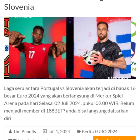
Slovenia
Laga seru antara Portugal vs Slovenia akan terjadi di babak 16
besar Euro 2024 yang akan berlangsung di Merkur Spiel
Arena pada hari Selasa, 02 Juli 2024, pukul 02.00 WIB. Belum
menjadi member di 188BET? anda bisa langsung daftarkan
diri
Tim Penulis
Juli 1, 2024
Berita EURO 2024