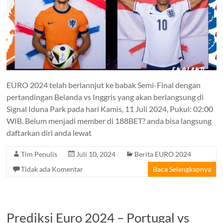
EURO 2024 telah berlannjut ke babak Semi-Final dengan
pertandingan Belanda vs Inggris yang akan berlangsung di
Signal Iduna Park pada hari Kamis, 11 Juli 2024, Pukul: 02:00
WIB. Belum menjadi member di 188BET? anda bisa langsung
daftarkan diri anda lewat
Tim Penulis
Juli 10, 2024
Berita EURO 2024
Tidak ada Komentar
Baca Selengkapnya
Prediksi Euro 2024 – Portugal vs