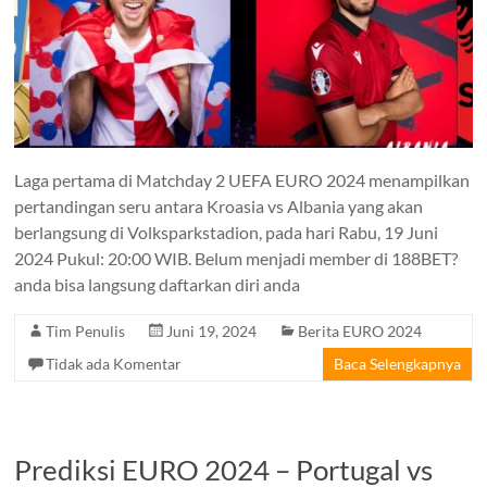
Laga pertama di Matchday 2 UEFA EURO 2024 menampilkan
pertandingan seru antara Kroasia vs Albania yang akan
berlangsung di Volksparkstadion, pada hari Rabu, 19 Juni
2024 Pukul: 20:00 WIB. Belum menjadi member di 188BET?
anda bisa langsung daftarkan diri anda
Tim Penulis
Juni 19, 2024
Berita EURO 2024
Tidak ada Komentar
Baca Selengkapnya
Prediksi EURO 2024 – Portugal vs