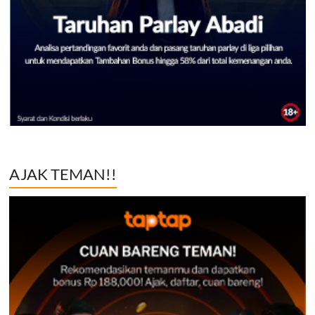
AJAK TEMAN!!