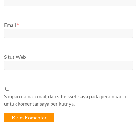
Email
*
Situs Web
Simpan nama, email, dan situs web saya pada peramban ini
untuk komentar saya berikutnya.