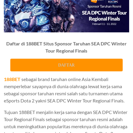
Daftar di 188BET Situs Sponsor Taruhan SEA DPC Winter
Tour Regional Finals
DAFTAR
188BET
sebagai brand taruhan online Asia Kembali
memperlebar sayapnya di dunia olahraga lewat kerja sama
sebagai sponsor taruhan resmi salah satu turnamen utama
eSports Dota 2 yakni SEA DPC Winter Tour Regional Finals.
Tujuan 188BET menjalin kerja sama dengan SEA DPC Winter
Tour Regional Finals sebagai sponsor taruhan resmi adalah
untuk meningkatkan popularitas mereknya di dunia olahraga