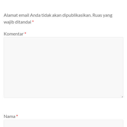
Alamat email Anda tidak akan dipublikasikan.
Ruas yang
wajib ditandai
*
Komentar
*
Nama
*