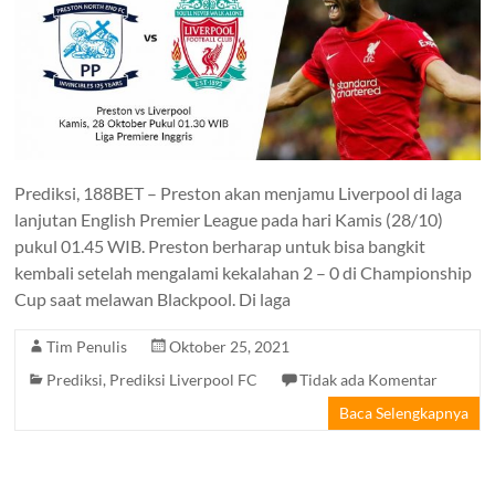
Prediksi, 188BET – Preston akan menjamu Liverpool di laga
lanjutan English Premier League pada hari Kamis (28/10)
pukul 01.45 WIB. Preston berharap untuk bisa bangkit
kembali setelah mengalami kekalahan 2 – 0 di Championship
Cup saat melawan Blackpool. Di laga
Tim Penulis
Oktober 25, 2021
Prediksi
,
Prediksi Liverpool FC
Tidak ada Komentar
Baca Selengkapnya