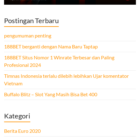
Postingan Terbaru
pengumuman penting
188BET berganti dengan Nama Baru Taptap
188BET Situs Nomor 1 Winrate Terbesar dan Paling
Profesional 2024
Timnas Indonesia terlalu dilebih lebihkan Ujar komentator
Vietnam
Buffalo Blitz – Slot Yang Masih Bisa Bet 400
Kategori
Berita Euro 2020