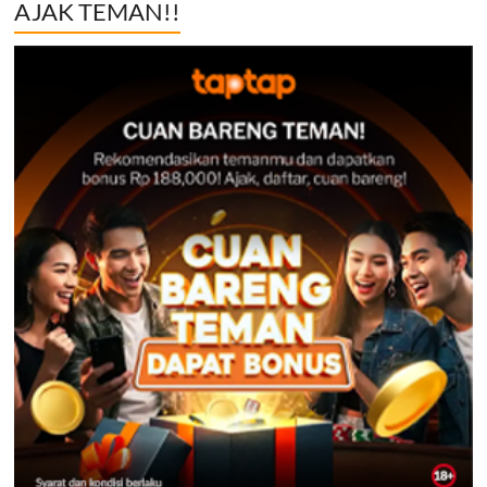
AJAK TEMAN!!