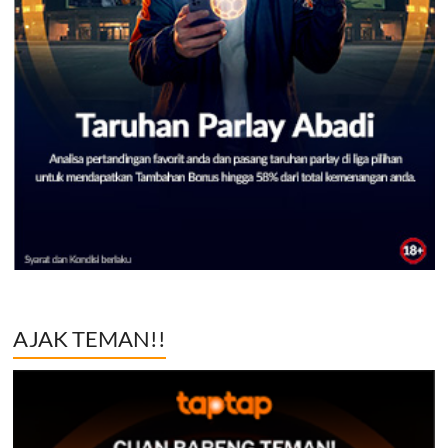
AJAK TEMAN!!