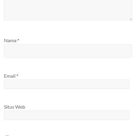
Nama
*
Email
*
Situs Web