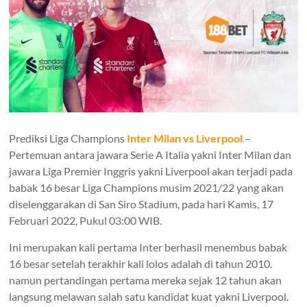
Prediksi Liga Champions
Inter Milan vs Liverpool
–
Pertemuan antara jawara Serie A Italia yakni Inter Milan dan
jawara Liga Premier Inggris yakni Liverpool akan terjadi pada
babak 16 besar Liga Champions musim 2021/22 yang akan
diselenggarakan di San Siro Stadium, pada hari Kamis, 17
Februari 2022, Pukul 03:00 WIB.
Ini merupakan kali pertama Inter berhasil menembus babak
16 besar setelah terakhir kali lolos adalah di tahun 2010.
namun pertandingan pertama mereka sejak 12 tahun akan
langsung melawan salah satu kandidat kuat yakni Liverpool.