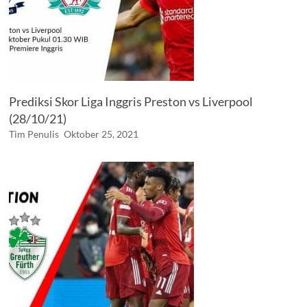
Prediksi Skor Liga Inggris Preston vs Liverpool
(28/10/21)
Tim Penulis
Oktober 25, 2021