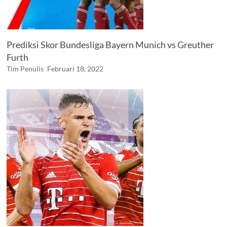
Prediksi Skor Bundesliga Bayern Munich vs Greuther
Furth
Tim Penulis
Februari 18, 2022