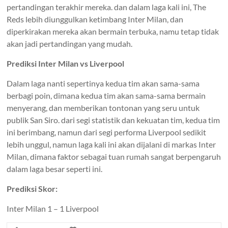
pertandingan terakhir mereka. dan dalam laga kali ini, The
Reds lebih diunggulkan ketimbang Inter Milan, dan
diperkirakan mereka akan bermain terbuka, namu tetap tidak
akan jadi pertandingan yang mudah.
Prediksi Inter Milan vs Liverpool
Dalam laga nanti sepertinya kedua tim akan sama-sama
berbagi poin, dimana kedua tim akan sama-sama bermain
menyerang, dan memberikan tontonan yang seru untuk
publik San Siro. dari segi statistik dan kekuatan tim, kedua tim
ini berimbang, namun dari segi performa Liverpool sedikit
lebih unggul, namun laga kali ini akan dijalani di markas Inter
Milan, dimana faktor sebagai tuan rumah sangat berpengaruh
dalam laga besar seperti ini.
Prediksi Skor:
Inter Milan 1 – 1 Liverpool