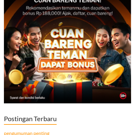
Postingan Terbaru
pengumuman penting