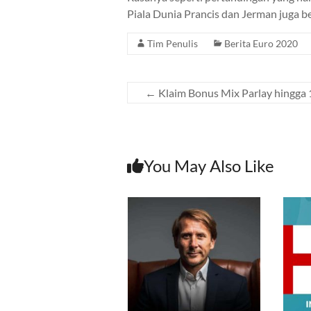
Piala Dunia Prancis dan Jerman juga b
Tim Penulis
Berita Euro 2020
←
Klaim Bonus Mix Parlay hingga 
You May Also Like