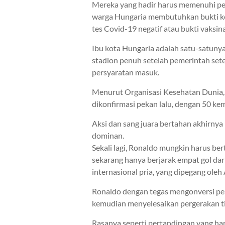
Mereka yang hadir harus memenuhi pe
warga Hungaria membutuhkan bukti k
tes Covid-19 negatif atau bukti vaksin
Ibu kota Hungaria adalah satu-satunya
stadion penuh setelah pemerintah set
persyaratan masuk.
Menurut Organisasi Kesehatan Dunia,
dikonfirmasi pekan lalu, dengan 50 ke
Aksi dan sang juara bertahan akhirny
dominan.
Sekali lagi, Ronaldo mungkin harus ber
sekarang hanya berjarak empat gol dar
internasional pria, yang dipegang oleh A
Ronaldo dengan tegas mengonversi pe
kemudian menyelesaikan pergerakan ti
Rasanya seperti pertandingan yang h