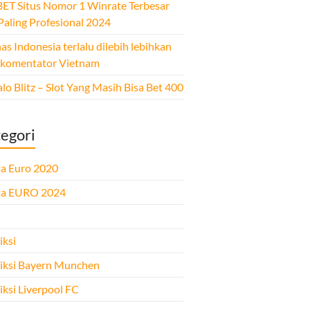
ET Situs Nomor 1 Winrate Terbesar
Paling Profesional 2024
as Indonesia terlalu dilebih lebihkan
 komentator Vietnam
alo Blitz – Slot Yang Masih Bisa Bet 400
egori
ta Euro 2020
ta EURO 2024
iksi
iksi Bayern Munchen
iksi Liverpool FC