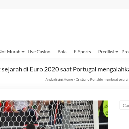
Slot Murah
Live Casino
Bola
E-Sports
Prediksi
Pro
sejarah di Euro 2020 saat Portugal mengalahk
Anda di sini:
Home
»
Cristiano Ronaldo membuat sejarah