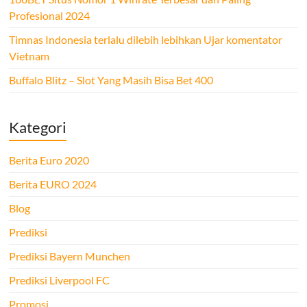
Profesional 2024
Timnas Indonesia terlalu dilebih lebihkan Ujar komentator
Vietnam
Buffalo Blitz – Slot Yang Masih Bisa Bet 400
Kategori
Berita Euro 2020
Berita EURO 2024
Blog
Prediksi
Prediksi Bayern Munchen
Prediksi Liverpool FC
Promosi