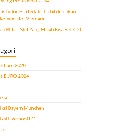
Paling Profesional 2024
as Indonesia terlalu dilebih lebihkan
 komentator Vietnam
alo Blitz – Slot Yang Masih Bisa Bet 400
egori
ta Euro 2020
ta EURO 2024
iksi
iksi Bayern Munchen
iksi Liverpool FC
mosi