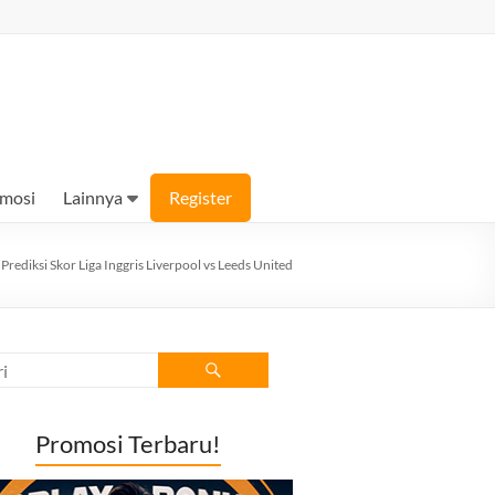
mosi
Lainnya
Register
»
Prediksi Skor Liga Inggris Liverpool vs Leeds United
Promosi Terbaru!