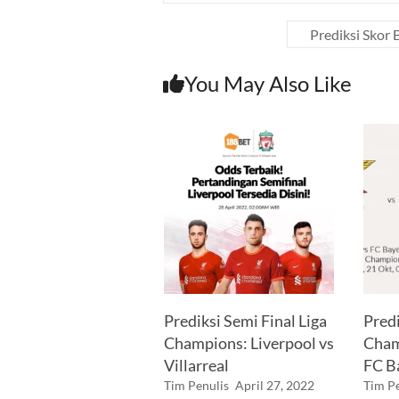
Prediksi Skor 
You May Also Like
Prediksi Semi Final Liga
Predi
Champions: Liverpool vs
Cham
Villarreal
FC B
Tim Penulis
April 27, 2022
Tim Pe