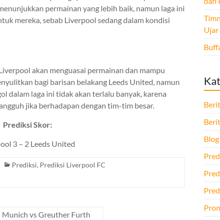
dan 
menunjukkan permainan yang lebih baik, namun laga ini
Timn
untuk mereka, sebab Liverpool sedang dalam kondisi
Ujar
Buff
a Liverpool akan menguasai permainan dan mampu
Kat
yulitkan bagi barisan belakang Leeds United, namun
l dalam laga ini tidak akan terlalu banyak, karena
Beri
angguh jika berhadapan dengan tim-tim besar.
Beri
Prediksi Skor:
Blog
ool 3 – 2 Leeds United
Pred
Prediksi
,
Prediksi Liverpool FC
Pred
Pred
Pro
n Munich vs Greuther Furth