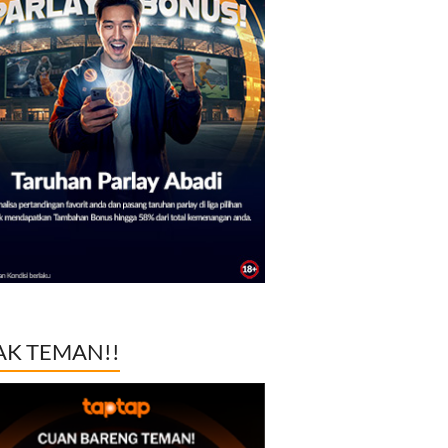
AK TEMAN!!