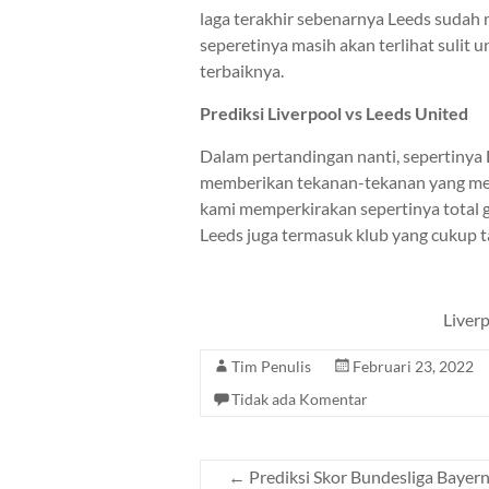
laga terakhir sebenarnya Leeds sudah 
seperetinya masih akan terlihat sulit 
terbaiknya.
Prediksi Liverpool vs Leeds United
Dalam pertandingan nanti, sepertiny
memberikan tekanan-tekanan yang men
kami memperkirakan sepertinya total go
Leeds juga termasuk klub yang cukup t
Liverp
Tim Penulis
Februari 23, 2022
Tidak ada Komentar
←
Prediksi Skor Bundesliga Bayer