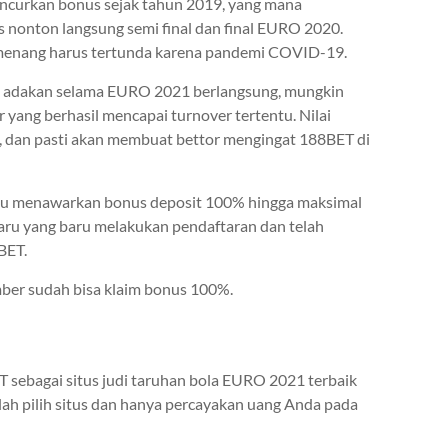
uncurkan bonus sejak tahun 2019, yang mana
is nonton langsung semi final dan final EURO 2020.
enang harus tertunda karena pandemi COVID-19.
di adakan selama EURO 2021 berlangsung, mungkin
 yang berhasil mencapai turnover tertentu. Nilai
il, dan pasti akan membuat bettor mengingat 188BET di
lalu menawarkan bonus deposit 100% hingga maksimal
aru yang baru melakukan pendaftaran dan telah
BET.
ber sudah bisa klaim bonus 100%.
 sebagai situs judi taruhan bola EURO 2021 terbaik
alah pilih situs dan hanya percayakan uang Anda pada