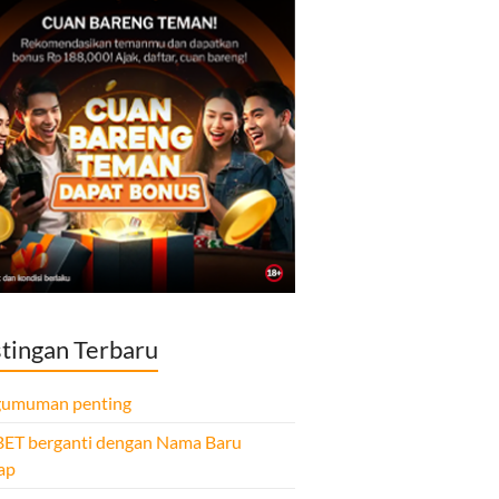
tingan Terbaru
gumuman penting
ET berganti dengan Nama Baru
ap