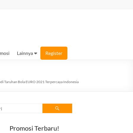
mosi
Lainnya
Register
Judi Taruhan Bola EURO 2021 Terpercaya Indonesia
Promosi Terbaru!