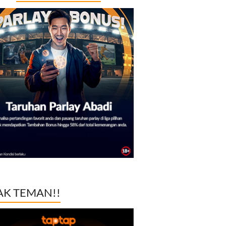
AK TEMAN!!