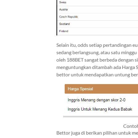
Selain itu, odds setiap pertandingan 
sedang berlangsung, atau satu mingg
oleh 188BET sangat berbeda dengan sit
menguntungkan ditambah ada Harga S
bettor untuk mendapatkan untung berka
Contoh
Bettor juga di berikan pilihan untuk 