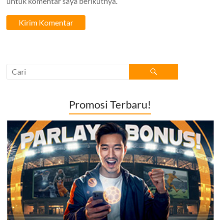
untuk komentar saya berikutnya.
Promosi Terbaru!