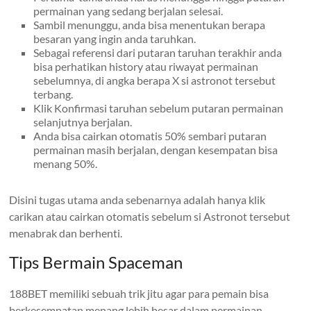
permainan yang sedang berjalan selesai.
Sambil menunggu, anda bisa menentukan berapa
besaran yang ingin anda taruhkan.
Sebagai referensi dari putaran taruhan terakhir anda
bisa perhatikan history atau riwayat permainan
sebelumnya, di angka berapa X si astronot tersebut
terbang.
Klik Konfirmasi taruhan sebelum putaran permainan
selanjutnya berjalan.
Anda bisa cairkan otomatis 50% sembari putaran
permainan masih berjalan, dengan kesempatan bisa
menang 50%.
Disini tugas utama anda sebenarnya adalah hanya klik
carikan atau cairkan otomatis sebelum si Astronot tersebut
menabrak dan berhenti.
Tips Bermain Spaceman
188BET memiliki sebuah trik jitu agar para pemain bisa
berkesempatan menang lebih besar dalam permainan