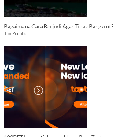
Bagaimana Cara Berjudi Agar Tidak Bangkrut?
Tim Penulis