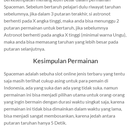
Spaceman. Sebelum bertaruh pelajari dulu riwayat taruhan
sebelumnya, jika dalam 3 putaran terakhir, si astronot
berhenti pada X angka tinggi, maka anda bisa menunggu 2
putaran permainan untuk bertaruh, jika sebelumnya
Astronot berhenti pada angka X tinggi (minimal warna Ungu),
maka anda bisa memasang taruhan yang lebih besar pada
putaran selanjutnya.
Kesimpulan Permainan
Spaceman adalah sebuha slot online jenis terbaru yang tentu
saja masih terlihat cukup asing untuk para pemain di
Indonesia, ada yang suka dan ada yang tidak suka. namun
permainan ini bisa menjadi pilihan utama untuk orang-orang
yang ingin bermain dengan durasi waktu singkat saja, karena
permainan ini tidak bisa dimainkan dalam waktu yang lama,
bisa menjadi sangat membosankan, karena jedah antara
putaran taruhan hanya 5 Detik.