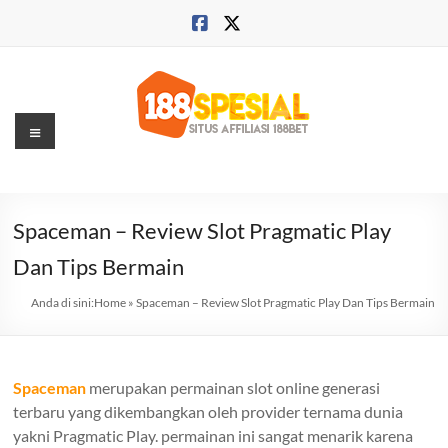
Skip
to
content
Menu
188BET
Situs
Spaceman – Review Slot Pragmatic Play
Judi
Online
Dan Tips Bermain
Terbaik
Anda di sini:
Home
»
Spaceman – Review Slot Pragmatic Play Dan Tips Bermain
&
Terpercaya
Indonesia
Spaceman
merupakan permainan slot online generasi
terbaru yang dikembangkan oleh provider ternama dunia
yakni Pragmatic Play. permainan ini sangat menarik karena