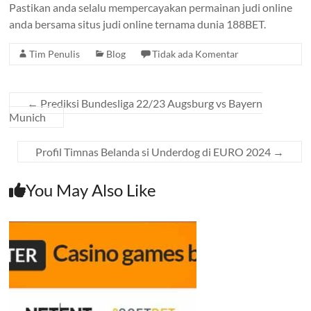
Pastikan anda selalu mempercayakan permainan judi online
anda bersama situs judi online ternama dunia 188BET.
Tim Penulis
Blog
Tidak ada Komentar
←
Prediksi Bundesliga 22/23 Augsburg vs Bayern
Munich
Profil Timnas Belanda si Underdog di EURO 2024
→
You May Also Like