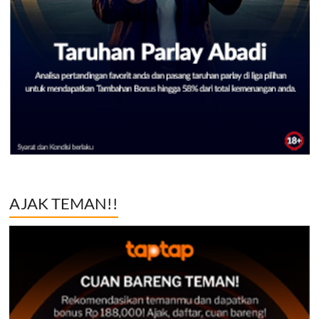
AJAK TEMAN!!