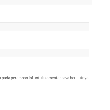
a pada peramban ini untuk komentar saya berikutnya.