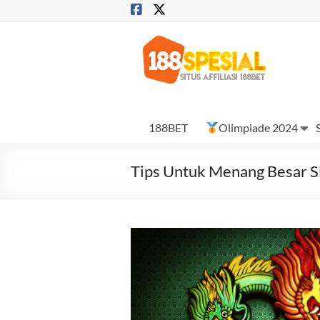
Skip
to
content
188BET
Situs
Judi
Online
188BET
Olimpiade 2024
Terbaik
&
Terpercaya
Tips Untuk Menang Besar S
Indonesia