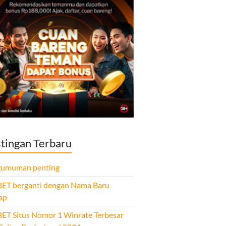
tingan Terbaru
gumuman penting
ET berganti dengan Nama Baru
ap
ET Situs Nomor 1 Winrate Terbesar