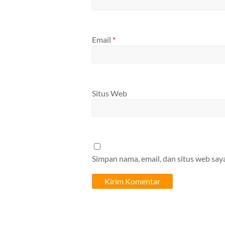
Email
*
Situs Web
Simpan nama, email, dan situs web say