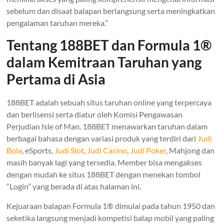
sebelum dan disaat balapan berlangsung serta meningkatkan
pengalaman taruhan mereka.”
Tentang 188BET dan Formula 1®
dalam Kemitraan Taruhan yang
Pertama di Asia
188BET adalah sebuah situs taruhan online yang terpercaya
dan berlisensi serta diatur oleh Komisi Pengawasan
Perjudian Isle of Man. 188BET menawarkan taruhan dalam
berbagai bahasa dengan variasi produk yang terdiri dari
Judi
Bola
, eSports,
Judi Slot
,
Judi Casino
,
Judi Poker
, Mahjong dan
masih banyak lagi yang tersedia. Member bisa mengakses
dengan mudah ke situs 188BET dengan menekan tombol
“Login” yang berada di atas halaman ini.
Kejuaraan balapan Formula 1® dimulai pada tahun 1950 dan
seketika langsung menjadi kompetisi balap mobil yang paling