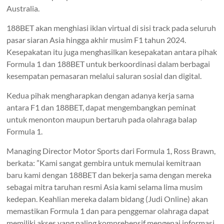
Australia.
188BET akan menghiasi iklan virtual di sisi track pada seluruh
pasar siaran Asia hingga akhir musim F1 tahun 2024.
Kesepakatan itu juga menghasilkan kesepakatan antara pihak
Formula 1 dan 188BET untuk berkoordinasi dalam berbagai
kesempatan pemasaran melalui saluran sosial dan digital.
Kedua pihak mengharapkan dengan adanya kerja sama
antara F1 dan 188BET, dapat mengembangkan peminat
untuk menonton maupun bertaruh pada olahraga balap
Formula 1.
Managing Director Motor Sports dari Formula 1, Ross Brawn,
berkata: ”Kami sangat gembira untuk memulai kemitraan
baru kami dengan 188BET dan bekerja sama dengan mereka
sebagai mitra taruhan resmi Asia kami selama lima musim
kedepan. Keahlian mereka dalam bidang (Judi Online) akan
memastikan Formula 1 dan para penggemar olahraga dapat
memiliki akses yang paling komprehensif mengenai informasi