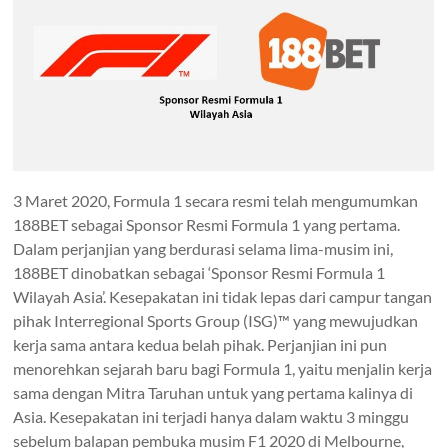
3 Maret 2020, Formula 1 secara resmi telah mengumumkan
188BET sebagai Sponsor Resmi Formula 1 yang pertama.
Dalam perjanjian yang berdurasi selama lima-musim ini,
188BET dinobatkan sebagai ‘Sponsor Resmi Formula 1
Wilayah Asia’. Kesepakatan ini tidak lepas dari campur tangan
pihak Interregional Sports Group (ISG)™ yang mewujudkan
kerja sama antara kedua belah pihak. Perjanjian ini pun
menorehkan sejarah baru bagi Formula 1, yaitu menjalin kerja
sama dengan Mitra Taruhan untuk yang pertama kalinya di
Asia. Kesepakatan ini terjadi hanya dalam waktu 3 minggu
sebelum balapan pembuka musim F1 2020 di Melbourne,