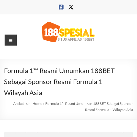
Skip
to
content
Menu
188BET
Situs
Formula 1™ Resmi Umumkan 188BET
Judi
Online
Sebagai Sponsor Resmi Formula 1
Terbaik
Wilayah Asia
&
Terpercaya
Anda di sini:
Home
»
Formula 1™ Resmi Umumkan 188BET Sebagai Sponsor
Indonesia
Resmi Formula 1 Wilayah Asia