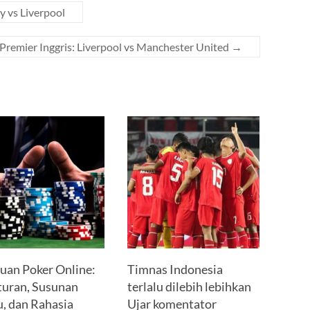
y vs Liverpool
 Premier Inggris: Liverpool vs Manchester United
→
uan Poker Online:
Timnas Indonesia
turan, Susunan
terlalu dilebih lebihkan
u, dan Rahasia
Ujar komentator