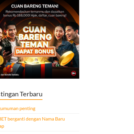
tingan Terbaru
gumuman penting
ET berganti dengan Nama Baru
ap