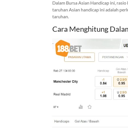
Dalam Bursa Asian Handicap ini, rasio
taruhan Asian handicap ini adalah perl
taruhan.
Cara Menghitung Dala