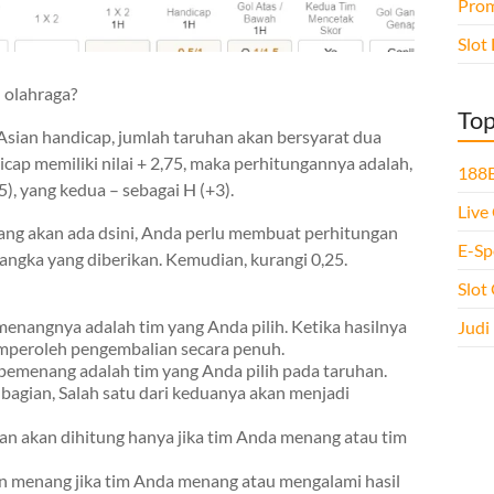
Pro
Slot
 olahraga?
Top
Asian handicap, jumlah taruhan akan bersyarat dua
dicap memiliki nilai + 2,75, maka perhitungannya adalah,
188
), yang kedua – sebagai H (+3).
Live
g akan ada dsini, Anda perlu membuat perhitungan
E-Sp
 angka yang diberikan. Kemudian, kurangi 0,25.
Slot
menangnya adalah tim yang Anda pilih. Ketika hasilnya
Judi
mperoleh pengembalian secara penuh.
 pemenang adalah tim yang Anda pilih pada taruhan.
 bagian, Salah satu dari keduanya akan menjadi
an akan dihitung hanya jika tim Anda menang atau tim
an menang jika tim Anda menang atau mengalami hasil