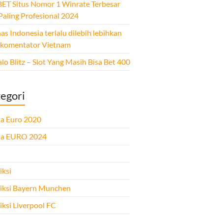
ET Situs Nomor 1 Winrate Terbesar
Paling Profesional 2024
as Indonesia terlalu dilebih lebihkan
 komentator Vietnam
alo Blitz – Slot Yang Masih Bisa Bet 400
egori
ta Euro 2020
ta EURO 2024
iksi
iksi Bayern Munchen
iksi Liverpool FC