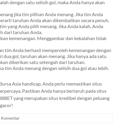
kalah dengan satu selisih gol, maka Anda hanya akan
menang jika tim pilihan Anda menang. Jika tim Anda
u berarti taruhan Anda akan dikembalikan secara penuh.
 tim yang Anda pilih menang. Jika Anda kalah, Anda
h dari taruhan Anda.
ikan kemenangan. Menggambar dan kekalahan tidak
 dan tim Anda berhasil memperoleh kemenangan dengan
ari dua gol, taruhan akan menang. Jika hanya ada satu
an diberikan satu setengah dari taruhan.
ka tim Anda menang dengan selisih dua gol atau lebih.
ursa Asia handicap, Anda perlu memastikan situs
erpercaya. Pastikan Anda hanya bertaruh pada situs
 188BET yang merupakan situs kredibel dengan peluang
 gacor!
a Komentar