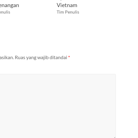
enangan
Vietnam
nulis
Tim Penulis
asikan.
Ruas yang wajib ditandai
*