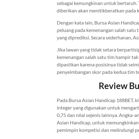
sebagai kemungkinan untuk bertaruh. 
diberikan akan menitikberatkan pada 
Dengan kata lain, Bursa Asian Handic
peluang pada kemenangan salah satu ti
yang diprediksi. Secara sederhanan, As
Jika lawan yang tidak setara berpartis
kemenangan salah satu tim hampir tak 
dipastikan karena posisinya tidak se
penyeimbangan skor pada kedua tim te
Review Bu
Pada Bursa Asian Handicap 188BET, kit
integer yang digunakan untuk mengartik
0,75 dan nilai sejenis lainnya. Angka
Asian Handicap, untuk memungkinkan 
pemimpin kompetisi dan melindungi p