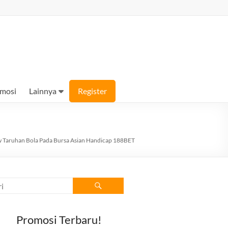
mosi
Lainnya
Register
 Taruhan Bola Pada Bursa Asian Handicap 188BET
Promosi Terbaru!