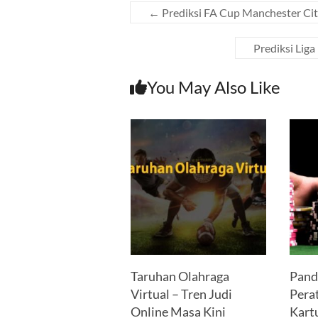
←
Prediksi FA Cup Manchester Cit
Prediksi Liga
You May Also Like
Taruhan Olahraga
Pand
Virtual – Tren Judi
Pera
Online Masa Kini
Kart