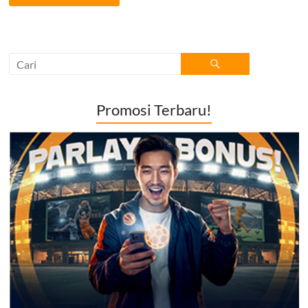
Promosi Terbaru!