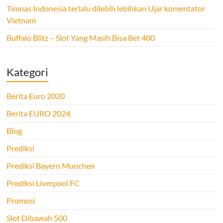
Timnas Indonesia terlalu dilebih lebihkan Ujar komentator
Vietnam
Buffalo Blitz – Slot Yang Masih Bisa Bet 400
Kategori
Berita Euro 2020
Berita EURO 2024
Blog
Prediksi
Prediksi Bayern Munchen
Prediksi Liverpool FC
Promosi
Slot Dibawah 500