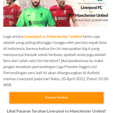
Laga antara
Liverpool vs Manchester United
tentu saja
adalah yang paling ditunggu-tunggu oleh pecinta sepak bola
di Indonesia, karena kedua tim ini merupakan big 6 yang
mempunyai banyak sekali fanbase, apakah anda juga adalah
fans dari salah satu tim tersebut? jika jawabannya ia, maka
jangan lewatkan pertandingan Liga Premier Inggris ini!
Pertandingan seru kali ini akan dilangsungkan di Anfield
markas Liverpool pada hari Rabu, 20 April 2022, Pukul: 02:00
WIB.
Pasaran Taruhan
Lihat Pasaran Taruhan Liverpool vs Manchester United!