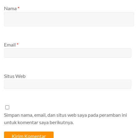
Nama
*
Email
*
Situs Web
Simpan nama, email, dan situs web saya pada peramban ini
untuk komentar saya berikutnya.