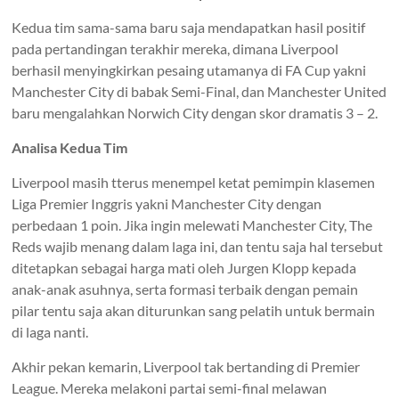
Kedua tim sama-sama baru saja mendapatkan hasil positif
pada pertandingan terakhir mereka, dimana Liverpool
berhasil menyingkirkan pesaing utamanya di FA Cup yakni
Manchester City di babak Semi-Final, dan Manchester United
baru mengalahkan Norwich City dengan skor dramatis 3 – 2.
Analisa Kedua Tim
Liverpool masih tterus menempel ketat pemimpin klasemen
Liga Premier Inggris yakni Manchester City dengan
perbedaan 1 poin. Jika ingin melewati Manchester City, The
Reds wajib menang dalam laga ini, dan tentu saja hal tersebut
ditetapkan sebagai harga mati oleh Jurgen Klopp kepada
anak-anak asuhnya, serta formasi terbaik dengan pemain
pilar tentu saja akan diturunkan sang pelatih untuk bermain
di laga nanti.
Akhir pekan kemarin, Liverpool tak bertanding di Premier
League. Mereka melakoni partai semi-final melawan