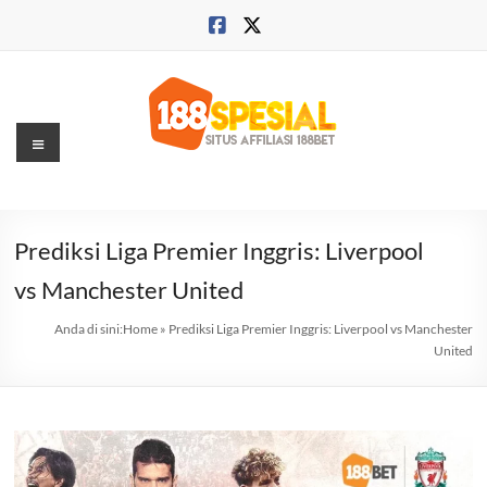
Skip
to
content
Menu
188BET
Situs
Prediksi Liga Premier Inggris: Liverpool
Judi
Online
vs Manchester United
Terbaik
Anda di sini:
Home
»
Prediksi Liga Premier Inggris: Liverpool vs Manchester
&
United
Terpercaya
Indonesia