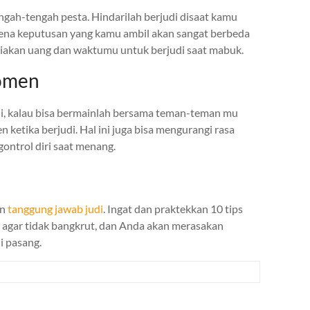
tengah-tengah pesta. Hindarilah berjudi disaat kamu
ena keputusan yang kamu ambil akan sangat berbeda
-siakan uang dan waktumu untuk berjudi saat mabuk.
Momen
udi, kalau bisa bermainlah bersama teman-teman mu
ketika berjudi. Hal ini juga bisa mengurangi rasa
gontrol diri saat menang.
an
tanggung jawab judi
. Ingat dan praktekkan 10 tips
 agar tidak bangkrut, dan Anda akan merasakan
i pasang.