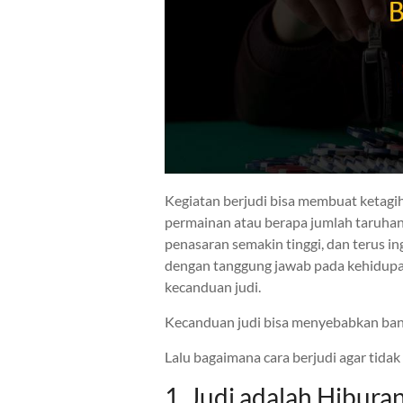
Kegiatan berjudi bisa membuat ketagih
permainan atau berapa jumlah taruhan
penasaran semakin tinggi, dan terus 
dengan tanggung jawab pada kehidupan 
kecanduan judi.
Kecanduan judi bisa menyebabkan bangk
Lalu bagaimana cara berjudi agar tidak
1. Judi adalah Hibura