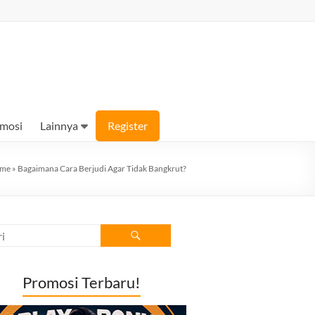
mosi
Lainnya
Register
me
»
Bagaimana Cara Berjudi Agar Tidak Bangkrut?
Promosi Terbaru!