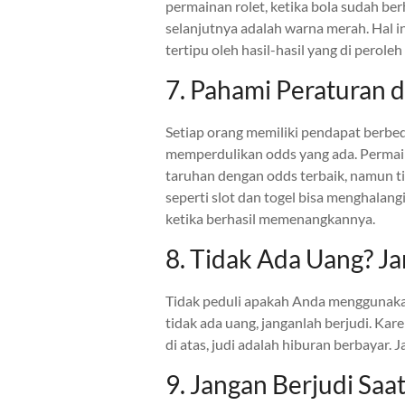
permainan rolet, ketika bola sudah ber
selanjutnya adalah warna merah. Hal i
tertipu oleh hasil-hasil yang di peroleh
7. Pahami Peraturan 
Setiap orang memiliki pendapat berbe
memperdulikan odds yang ada. Permain
taruhan dengan odds terbaik, namun 
seperti slot dan togel bisa menghalang
ketika berhasil memenangkannya.
8. Tidak Ada Uang? Ja
Tidak peduli apakah Anda menggunakan
tidak ada uang, janganlah berjudi. Ka
di atas, judi adalah hiburan berbayar.
9. Jangan Berjudi Sa