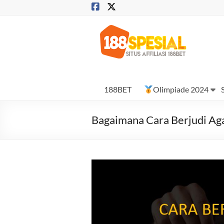
Skip
to
content
188BET
Situs
Judi
Online
188BET
Olimpiade 2024
Terbaik
&
Terpercaya
Bagaimana Cara Berjudi Ag
Indonesia