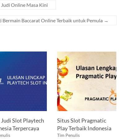
 Judi Online Masa Kini
gi Bermain Baccarat Online Terbaik untuk Pemula
→
 Judi Slot Playtech
Situs Slot Pragmatic
nesia Terpercaya
Play Terbaik Indonesia
nulis
Tim Penulis