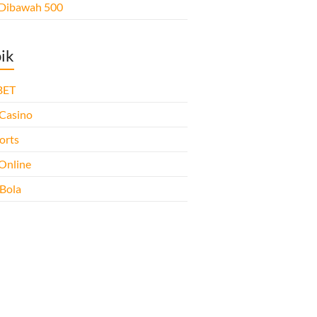
 Dibawah 500
ik
BET
 Casino
orts
 Online
 Bola