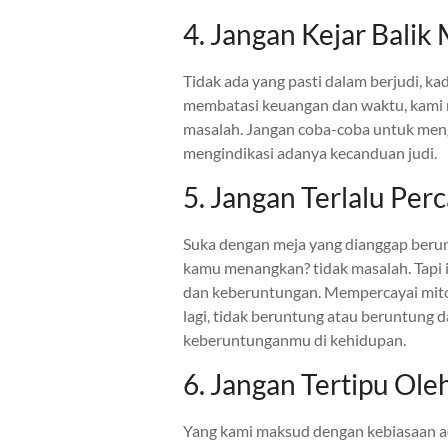
4. Jangan Kejar Balik
Tidak ada yang pasti dalam berjudi, k
membatasi keuangan dan waktu, kami ra
masalah. Jangan coba-coba untuk meng
mengindikasi adanya kecanduan judi.
5. Jangan Terlalu Per
Suka dengan meja yang dianggap beru
kamu menangkan? tidak masalah. Tapi
dan keberuntungan. Mempercayai mito
lagi, tidak beruntung atau beruntung 
keberuntunganmu di kehidupan.
6. Jangan Tertipu Ole
Yang kami maksud dengan kebiasaan 